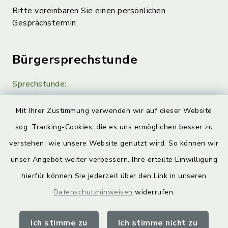
Bitte vereinbaren Sie einen persönlichen
Gesprächstermin.
Bürgersprechstunde
Sprechstunde:
Diese findet nach Vereinbarung statt.
Mit Ihrer Zustimmung verwenden wir auf dieser Website
Weitere Informationen finden Sie hier.
sog. Tracking-Cookies, die es uns ermöglichen besser zu
verstehen, wie unsere Website genutzt wird. So können wir
Quicklinks
unser Angebot weiter verbessern. Ihre erteilte Einwilligung
hierfür können Sie jederzeit über den Link in unseren
Landkreis Lichtenfels
Datenschutzhinweisen
widerrufen.
Obermain Jura Veranstaltungskalender
Ich stimme zu
Ich stimme nicht zu
geoPortal Lichtenfels