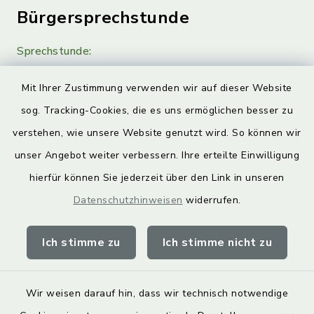
Bürgersprechstunde
Sprechstunde:
Diese findet nach Vereinbarung statt.
Mit Ihrer Zustimmung verwenden wir auf dieser Website
Weitere Informationen finden Sie hier.
sog. Tracking-Cookies, die es uns ermöglichen besser zu
verstehen, wie unsere Website genutzt wird. So können wir
Quicklinks
unser Angebot weiter verbessern. Ihre erteilte Einwilligung
hierfür können Sie jederzeit über den Link in unseren
Landkreis Lichtenfels
Datenschutzhinweisen
widerrufen.
Obermain Jura Veranstaltungskalender
Ich stimme zu
Ich stimme nicht zu
geoPortal Lichtenfels
Wir weisen darauf hin, dass wir technisch notwendige