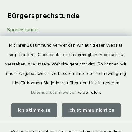
Bürgersprechstunde
Sprechstunde:
Diese findet nach Vereinbarung statt.
Mit Ihrer Zustimmung verwenden wir auf dieser Website
Weitere Informationen finden Sie hier.
sog. Tracking-Cookies, die es uns ermöglichen besser zu
verstehen, wie unsere Website genutzt wird. So können wir
Quicklinks
unser Angebot weiter verbessern. Ihre erteilte Einwilligung
hierfür können Sie jederzeit über den Link in unseren
Landkreis Lichtenfels
Datenschutzhinweisen
widerrufen.
Obermain Jura Veranstaltungskalender
Ich stimme zu
Ich stimme nicht zu
geoPortal Lichtenfels
Wir weisen darauf hin, dass wir technisch notwendige