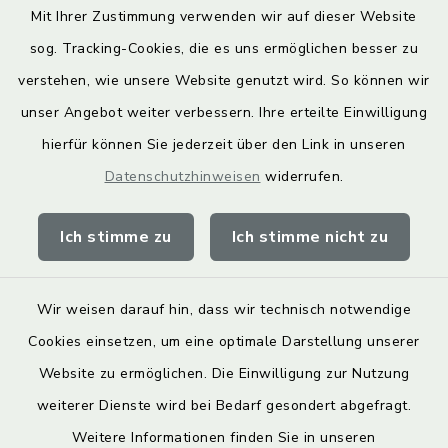
Mit Ihrer Zustimmung verwenden wir auf dieser Website
Weitere Informationen finden Sie hier.
sog. Tracking-Cookies, die es uns ermöglichen besser zu
verstehen, wie unsere Website genutzt wird. So können wir
Quicklinks
unser Angebot weiter verbessern. Ihre erteilte Einwilligung
hierfür können Sie jederzeit über den Link in unseren
Landkreis Lichtenfels
Datenschutzhinweisen
widerrufen.
Obermain Jura Veranstaltungskalender
Ich stimme zu
Ich stimme nicht zu
geoPortal Lichtenfels
Wir weisen darauf hin, dass wir technisch notwendige
Cookies einsetzen, um eine optimale Darstellung unserer
Website zu ermöglichen. Die Einwilligung zur Nutzung
Kontakt
weiterer Dienste wird bei Bedarf gesondert abgefragt.
Weitere Informationen finden Sie in unseren
Barrierefreiheit