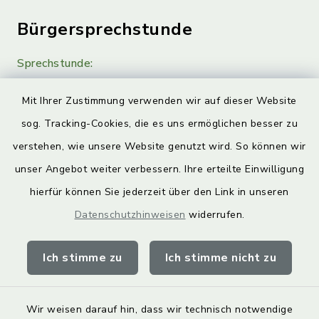
Bürgersprechstunde
Sprechstunde:
Diese findet nach Vereinbarung statt.
Mit Ihrer Zustimmung verwenden wir auf dieser Website
Weitere Informationen finden Sie hier.
sog. Tracking-Cookies, die es uns ermöglichen besser zu
verstehen, wie unsere Website genutzt wird. So können wir
Quicklinks
unser Angebot weiter verbessern. Ihre erteilte Einwilligung
hierfür können Sie jederzeit über den Link in unseren
Landkreis Lichtenfels
Datenschutzhinweisen
widerrufen.
Obermain Jura Veranstaltungskalender
Ich stimme zu
Ich stimme nicht zu
geoPortal Lichtenfels
Wir weisen darauf hin, dass wir technisch notwendige