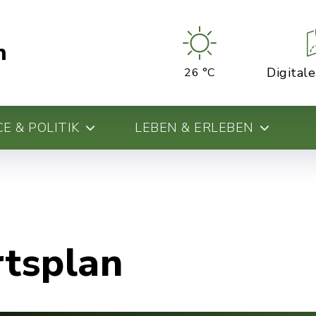
n
Digital
26 °C
E & POLITIK
LEBEN & ERLEBEN
rtsplan