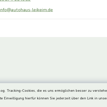
info@autohaus-leikeim.de
gszeiten
Bürgersprechst
og. Tracking-Cookies, die es uns ermöglichen besser zu versteh
te Einwilligung hierfür können Sie jederzeit über den Link in uns
Freitag:
Sprechstunde: