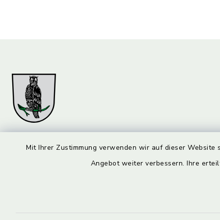
Markt Marktzeuln
Öffnun
Mit Ihrer Zustimmung verwenden wir auf dieser Website s
Angebot weiter verbessern. Ihre erteil
Montag bis 
Am Flecken 29
96275 Marktzeuln
08:00-12:
09574 6236-0
Donnerstag 