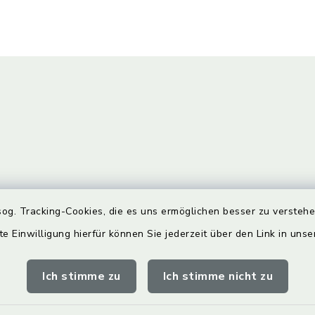
gszeiten
Bürgersprechst
og. Tracking-Cookies, die es uns ermöglichen besser zu versteh
te Einwilligung hierfür können Sie jederzeit über den Link in uns
Freitag:
Sprechstunde:
00 Uhr
Diese findet nach Vereinba
Ich stimme zu
Ich stimme nicht zu
Weitere Informationen find
zusätzlich: