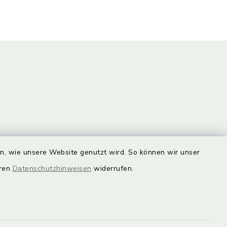
unde
Quicklinks
en, wie unsere Website genutzt wird. So können wir unser
eren
Datenschutzhinweisen
widerrufen.
Landkreis Lichtenfels
rung statt.
Obermain Jura
Veranstaltungskalender
en Sie hier.