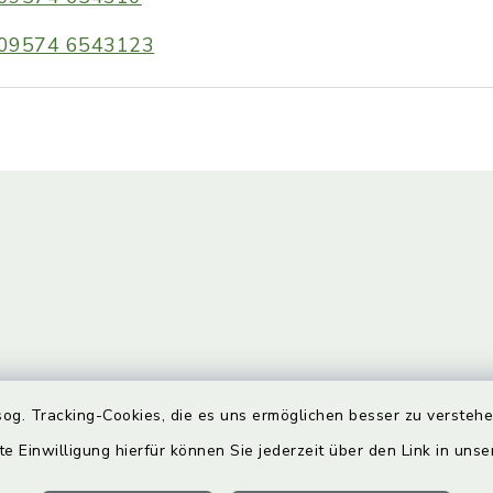
09574 6543123
gszeiten
Bürgersprechst
og. Tracking-Cookies, die es uns ermöglichen besser zu versteh
te Einwilligung hierfür können Sie jederzeit über den Link in uns
Freitag:
Sprechstunde: