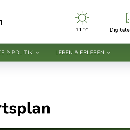
n
Digital
11 °C
E & POLITIK
LEBEN & ERLEBEN
rtsplan