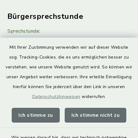
Bürgersprechstunde
Sprechstunde:
Diese findet nach Vereinbarung statt.
Mit Ihrer Zustimmung verwenden wir auf dieser Website
Weitere Informationen finden Sie hier.
sog. Tracking-Cookies, die es uns ermöglichen besser zu
verstehen, wie unsere Website genutzt wird. So können wir
Quicklinks
unser Angebot weiter verbessern. Ihre erteilte Einwilligung
hierfür können Sie jederzeit über den Link in unseren
Landkreis Lichtenfels
Datenschutzhinweisen
widerrufen.
Obermain Jura Veranstaltungskalender
Ich stimme zu
Ich stimme nicht zu
geoPortal Lichtenfels
Wir weisen darauf hin, dass wir technisch notwendige