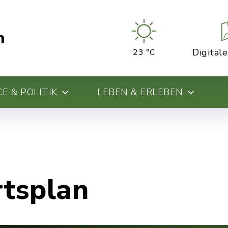
n
Digital
23 °C
E & POLITIK
LEBEN & ERLEBEN
rtsplan