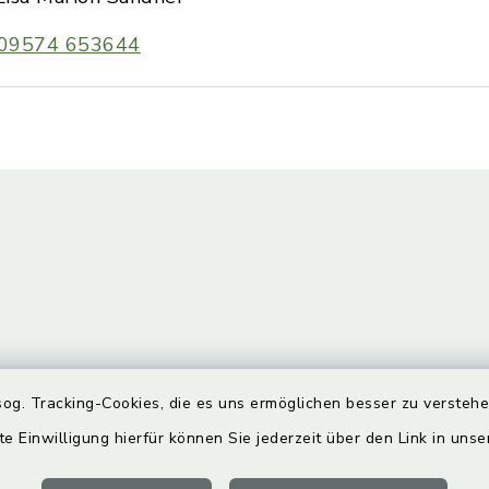
09574 653644
og. Tracking-Cookies, die es uns ermöglichen besser zu versteh
gszeiten
Bürgersprechst
te Einwilligung hierfür können Sie jederzeit über den Link in uns
Freitag:
Sprechstunde: