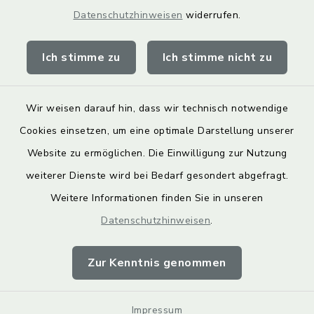
Landkreis Lichtenfels
Datenschutzhinweisen
widerrufen.
Obermain Jura Veranstaltungskalender
Ich stimme zu
Ich stimme nicht zu
geoPortal Lichtenfels
Wir weisen darauf hin, dass wir technisch notwendige
Cookies einsetzen, um eine optimale Darstellung unserer
Website zu ermöglichen. Die Einwilligung zur Nutzung
Kontakt
weiterer Dienste wird bei Bedarf gesondert abgefragt.
Weitere Informationen finden Sie in unseren
Barrierefreiheit
Datenschutzhinweisen
.
Datenschutz
Zur Kenntnis genommen
Impressum
Impressum
Sitemap