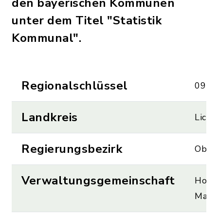
den bayerischen Kommunen
unter dem Titel "Statistik
Kommunal".
Regionalschlüssel
09 4
Landkreis
Licht
Regierungsbezirk
Ober
Verwaltungsgemeinschaft
Hoch
Mark