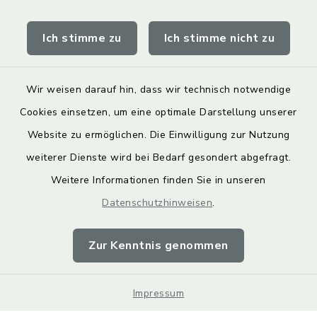
Obermain Jura Veranstaltungskalender
Ich stimme zu
Ich stimme nicht zu
geoPortal Lichtenfels
Wir weisen darauf hin, dass wir technisch notwendige
Cookies einsetzen, um eine optimale Darstellung unserer
Website zu ermöglichen. Die Einwilligung zur Nutzung
Kontakt
weiterer Dienste wird bei Bedarf gesondert abgefragt.
Weitere Informationen finden Sie in unseren
Barrierefreiheit
Datenschutzhinweisen
.
Datenschutz
Zur Kenntnis genommen
Impressum
Impressum
Sitemap