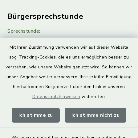
Bürgersprechstunde
Sprechstunde:
Diese findet nach Vereinbarung statt.
Mit Ihrer Zustimmung verwenden wir auf dieser Website
Weitere Informationen finden Sie hier.
sog. Tracking-Cookies, die es uns ermöglichen besser zu
verstehen, wie unsere Website genutzt wird. So können wir
Quicklinks
unser Angebot weiter verbessern. Ihre erteilte Einwilligung
hierfür können Sie jederzeit über den Link in unseren
Landkreis Lichtenfels
Datenschutzhinweisen
widerrufen.
Obermain Jura Veranstaltungskalender
Ich stimme zu
Ich stimme nicht zu
geoPortal Lichtenfels
Wir weisen darauf hin, dass wir technisch notwendige