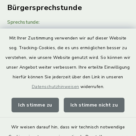
Bürgersprechstunde
Sprechstunde:
Diese findet nach Vereinbarung statt.
Mit Ihrer Zustimmung verwenden wir auf dieser Website
Weitere Informationen finden Sie hier.
sog. Tracking-Cookies, die es uns ermöglichen besser zu
verstehen, wie unsere Website genutzt wird. So können wir
Quicklinks
unser Angebot weiter verbessern. Ihre erteilte Einwilligung
hierfür können Sie jederzeit über den Link in unseren
Landkreis Lichtenfels
Datenschutzhinweisen
widerrufen.
Obermain Jura Veranstaltungskalender
Ich stimme zu
Ich stimme nicht zu
geoPortal Lichtenfels
Wir weisen darauf hin, dass wir technisch notwendige