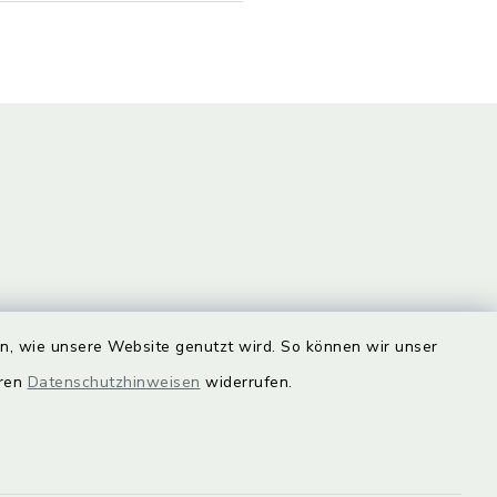
unde
Quicklinks
en, wie unsere Website genutzt wird. So können wir unser
eren
Datenschutzhinweisen
widerrufen.
Landkreis Lichtenfels
rung statt.
Obermain Jura
Veranstaltungskalender
en Sie hier.