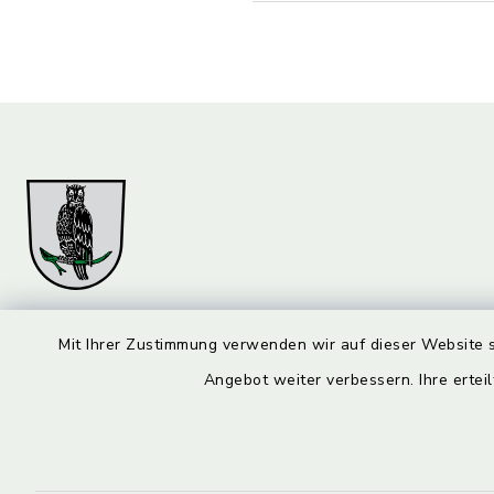
Markt Marktzeuln
Öffnun
Mit Ihrer Zustimmung verwenden wir auf dieser Website s
Angebot weiter verbessern. Ihre erteil
Montag bis 
Am Flecken 29
96275 Marktzeuln
08:00-12:
09574 6236-0
Donnerstag 