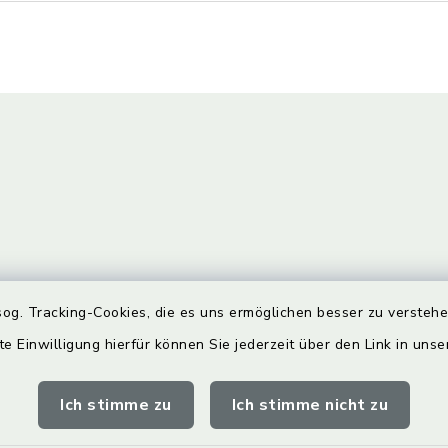
gszeiten
Bürgersprechst
og. Tracking-Cookies, die es uns ermöglichen besser zu versteh
te Einwilligung hierfür können Sie jederzeit über den Link in uns
Freitag:
Sprechstunde:
00 Uhr
Diese findet nach Vereinba
Ich stimme zu
Ich stimme nicht zu
Weitere Informationen find
zusätzlich: