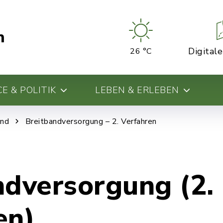
n
Digital
26 °C
E & POLITIK
LEBEN & ERLEBEN
and
Breitbandversorgung – 2. Verfahren
ndversorgung (2.
en)