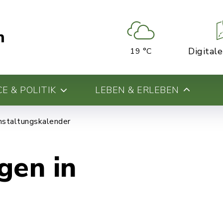
n
Digital
19 °C
E & POLITIK
LEBEN & ERLEBEN
nstaltungskalender
gen in