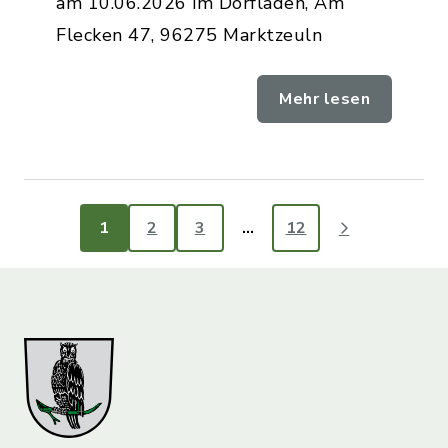
am 10.06.2026 im Dorfladen, Am
Flecken 47, 96275 Marktzeuln
Mehr lesen
1
2
3
…
12