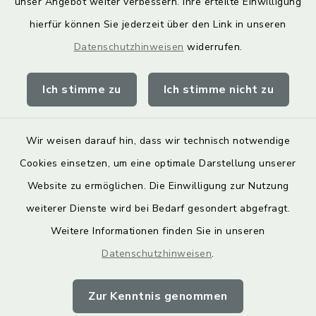
unser Angebot weiter verbessern. Ihre erteilte Einwilligung
hierfür können Sie jederzeit über den Link in unseren
Landkreis Lichtenfels
Datenschutzhinweisen
widerrufen.
Obermain Jura Veranstaltungskalender
Ich stimme zu
Ich stimme nicht zu
geoPortal Lichtenfels
Wir weisen darauf hin, dass wir technisch notwendige
Cookies einsetzen, um eine optimale Darstellung unserer
Website zu ermöglichen. Die Einwilligung zur Nutzung
Kontakt
weiterer Dienste wird bei Bedarf gesondert abgefragt.
Weitere Informationen finden Sie in unseren
Barrierefreiheit
Datenschutzhinweisen
.
Datenschutz
Zur Kenntnis genommen
Impressum