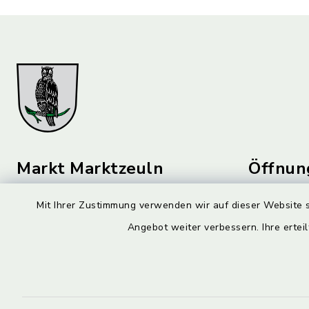
Markt Marktzeuln
Öffnun
Montag bis 
Am Flecken 29
Mit Ihrer Zustimmung verwenden wir auf dieser Website s
96275 Marktzeuln
08:00-12:
Angebot weiter verbessern. Ihre erteil
09574 6236-0
Donnerstag 
markt@marktzeuln.de
14:00-18: