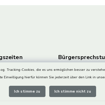
gszeiten
Bürgersprechst
Freitag:
Sprechstunde:
og. Tracking-Cookies, die es uns ermöglichen besser zu versteh
00 Uhr
Diese findet nach Vereinba
te Einwilligung hierfür können Sie jederzeit über den Link in uns
Weitere Informationen find
zusätzlich:
Ich stimme zu
Ich stimme nicht zu
00 Uhr