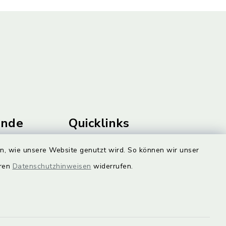
unde
Quicklinks
Landkreis Lichtenfels
en, wie unsere Website genutzt wird. So können wir unser
rung statt.
eren
Datenschutzhinweisen
widerrufen.
Obermain Jura
Veranstaltungskalender
en Sie hier.
geoPortal Lichtenfels