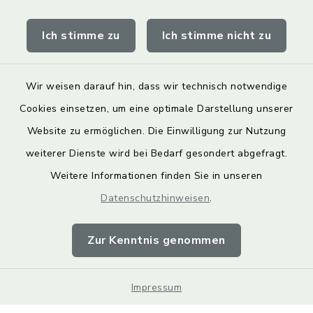
Obermain Jura Veranstaltungskalender
Ich stimme zu
Ich stimme nicht zu
geoPortal Lichtenfels
Wir weisen darauf hin, dass wir technisch notwendige
Cookies einsetzen, um eine optimale Darstellung unserer
Website zu ermöglichen. Die Einwilligung zur Nutzung
Kontakt
weiterer Dienste wird bei Bedarf gesondert abgefragt.
Weitere Informationen finden Sie in unseren
Barrierefreiheit
Datenschutzhinweisen
.
Datenschutz
Zur Kenntnis genommen
Impressum
Impressum
Sitemap