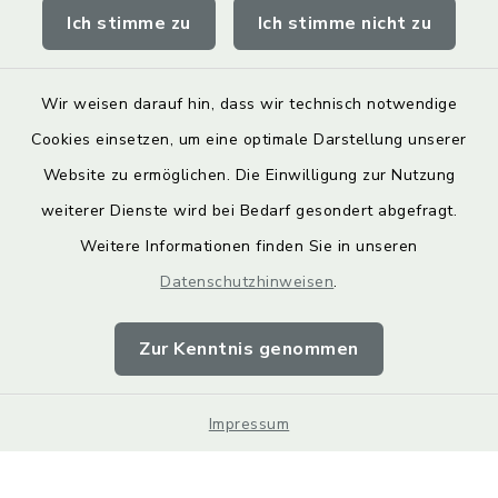
Ich stimme zu
Ich stimme nicht zu
geoPortal Lichtenfels
Wir weisen darauf hin, dass wir technisch notwendige
Cookies einsetzen, um eine optimale Darstellung unserer
Website zu ermöglichen. Die Einwilligung zur Nutzung
Kontakt
weiterer Dienste wird bei Bedarf gesondert abgefragt.
Weitere Informationen finden Sie in unseren
Barrierefreiheit
Datenschutzhinweisen
.
Datenschutz
Zur Kenntnis genommen
Impressum
Impressum
Sitemap
Cookie-Einstellungen