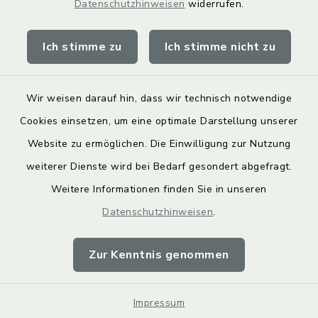
Datenschutzhinweisen
widerrufen.
Obermain Jura Veranstaltungskalender
Ich stimme zu
Ich stimme nicht zu
geoPortal Lichtenfels
Wir weisen darauf hin, dass wir technisch notwendige
Cookies einsetzen, um eine optimale Darstellung unserer
Website zu ermöglichen. Die Einwilligung zur Nutzung
Kontakt
weiterer Dienste wird bei Bedarf gesondert abgefragt.
Weitere Informationen finden Sie in unseren
Barrierefreiheit
Datenschutzhinweisen
.
Datenschutz
Zur Kenntnis genommen
Impressum
Impressum
Sitemap