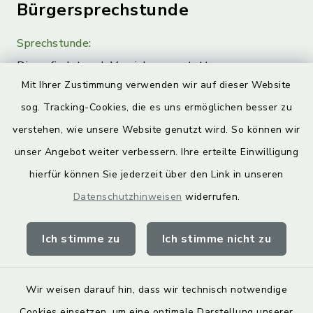
Bürgersprechstunde
Sprechstunde:
Diese findet nach Vereinbarung statt.
Mit Ihrer Zustimmung verwenden wir auf dieser Website
Weitere Informationen finden Sie hier.
sog. Tracking-Cookies, die es uns ermöglichen besser zu
verstehen, wie unsere Website genutzt wird. So können wir
Quicklinks
unser Angebot weiter verbessern. Ihre erteilte Einwilligung
hierfür können Sie jederzeit über den Link in unseren
Landkreis Lichtenfels
Datenschutzhinweisen
widerrufen.
Obermain Jura Veranstaltungskalender
geoPortal Lichtenfels
Ich stimme zu
Ich stimme nicht zu
Wir weisen darauf hin, dass wir technisch notwendige
Cookies einsetzen, um eine optimale Darstellung unserer