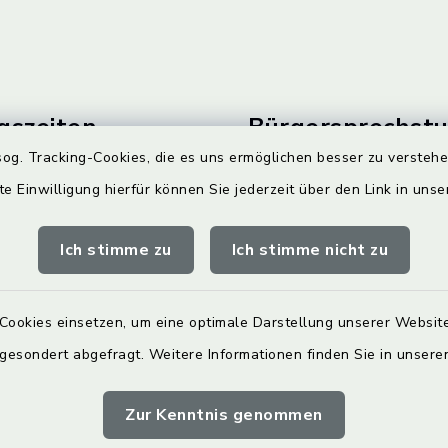
gszeiten
Bürgersprechst
og. Tracking-Cookies, die es uns ermöglichen besser zu versteh
Freitag:
Sprechstunde:
te Einwilligung hierfür können Sie jederzeit über den Link in uns
00 Uhr
Diese findet nach Vereinba
Weitere Informationen find
Ich stimme zu
Ich stimme nicht zu
zusätzlich:
00 Uhr
Cookies einsetzen, um eine optimale Darstellung unserer Website
auch außerhalb der
 gesondert abgefragt. Weitere Informationen finden Sie in unser
 Öffnungszeiten gerne zur
Zur Kenntnis genommen
nbaren Sie einen
n Gesprächstermin.