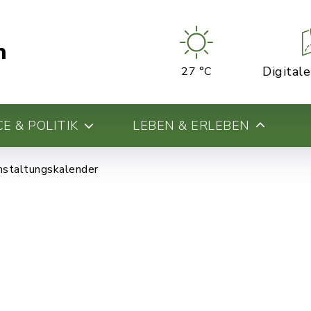
n
Digital
27 °C
E & POLITIK
LEBEN & ERLEBEN
nstaltungskalender
b