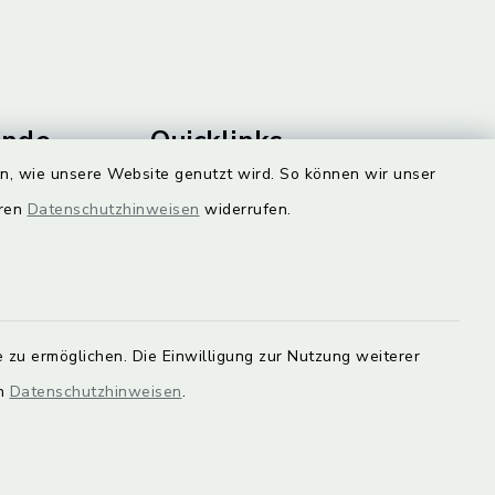
unde
Quicklinks
en, wie unsere Website genutzt wird. So können wir unser
Landkreis Lichtenfels
eren
Datenschutzhinweisen
widerrufen.
rung statt.
Obermain Jura
Veranstaltungskalender
en Sie hier.
geoPortal Lichtenfels
 zu ermöglichen. Die Einwilligung zur Nutzung weiterer
en
Datenschutzhinweisen
.