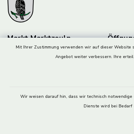
Markt Marktzeuln
Öffnun
Mit Ihrer Zustimmung verwenden wir auf dieser Website s
Montag bis 
Am Flecken 29
Angebot weiter verbessern. Ihre erteil
96275 Marktzeuln
08:00-12:
09574 6236-0
Donnerstag 
markt@marktzeuln.de
14:00-18:
Wir weisen darauf hin, dass wir technisch notwendige 
Wir stehen 
Dienste wird bei Bedarf
allgemeinen
Verfügung.
Bitte verei
persönliche