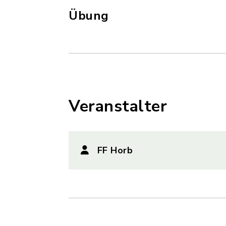
Übung
Veranstalter
FF Horb