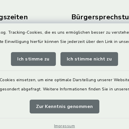
gszeiten
Bürgersprechst
Freitag:
Sprechstunde:
og. Tracking-Cookies, die es uns ermöglichen besser zu versteh
00 Uhr
Diese findet nach Vereinba
te Einwilligung hierfür können Sie jederzeit über den Link in uns
Weitere Informationen find
zusätzlich:
Ich stimme zu
Ich stimme nicht zu
00 Uhr
auch außerhalb der
Cookies einsetzen, um eine optimale Darstellung unserer Website
 Öffnungszeiten gerne zur
 gesondert abgefragt. Weitere Informationen finden Sie in unser
nbaren Sie einen
Zur Kenntnis genommen
n Gesprächstermin.
Impressum