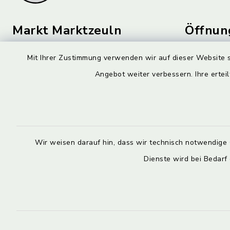
Markt Marktzeuln
Öffnun
Montag bis 
Am Flecken 29
Mit Ihrer Zustimmung verwenden wir auf dieser Website s
96275 Marktzeuln
08:00-12:
Angebot weiter verbessern. Ihre erteil
09574 6236-0
Donnerstag 
markt@marktzeuln.de
14:00-18:
Wir stehen 
Wir weisen darauf hin, dass wir technisch notwendige 
allgemeinen
Dienste wird bei Bedarf
Verfügung.
Bitte verei
persönliche