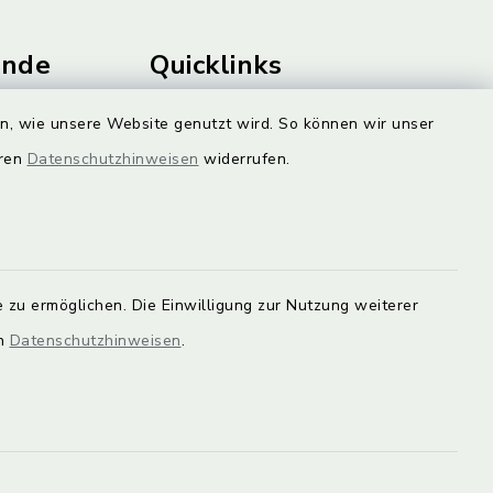
unde
Quicklinks
Landkreis Lichtenfels
en, wie unsere Website genutzt wird. So können wir unser
rung statt.
eren
Datenschutzhinweisen
widerrufen.
Obermain Jura
Veranstaltungskalender
en Sie hier.
geoPortal Lichtenfels
 zu ermöglichen. Die Einwilligung zur Nutzung weiterer
en
Datenschutzhinweisen
.