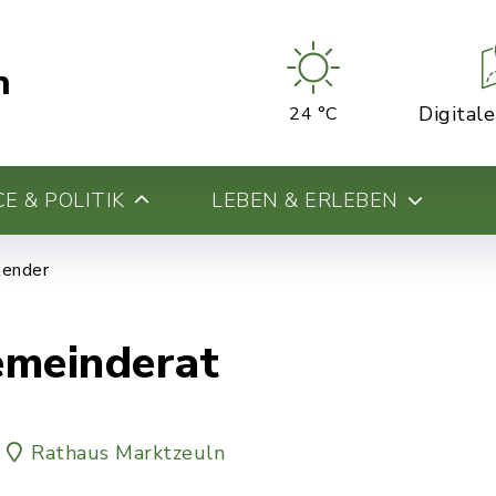
n
Digital
24 °C
E & POLITIK
LEBEN & ERLEBEN
lender
emeinderat
Rathaus Marktzeuln