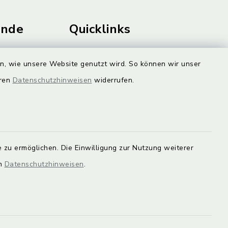
unde
Quicklinks
Landkreis Lichtenfels
en, wie unsere Website genutzt wird. So können wir unser
rung statt.
Obermain Jura
eren
Datenschutzhinweisen
widerrufen.
Veranstaltungskalender
en Sie hier.
geoPortal Lichtenfels
 zu ermöglichen. Die Einwilligung zur Nutzung weiterer
en
Datenschutzhinweisen
.