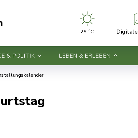
n
Digital
29 °C
E & POLITIK
LEBEN & ERLEBEN
nstaltungskalender
burtstag