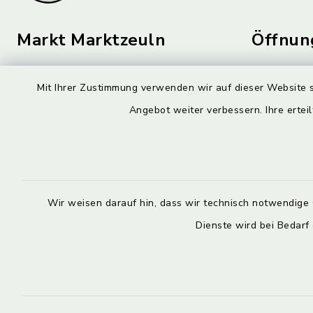
Markt Marktzeuln
Öffnun
Montag bis 
Am Flecken 29
Mit Ihrer Zustimmung verwenden wir auf dieser Website s
96275 Marktzeuln
08:00-12:
Angebot weiter verbessern. Ihre erteil
09574 6236-0
Donnerstag 
markt@marktzeuln.de
14:00-18:
Wir stehen 
allgemeinen
Wir weisen darauf hin, dass wir technisch notwendige 
Verfügung.
Dienste wird bei Bedarf
Bitte verei
persönliche