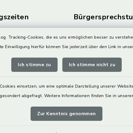
gszeiten
Bürgersprechst
Freitag:
Sprechstunde:
og. Tracking-Cookies, die es uns ermöglichen besser zu versteh
00 Uhr
Diese findet nach Vereinba
te Einwilligung hierfür können Sie jederzeit über den Link in uns
Weitere Informationen find
zusätzlich:
00 Uhr
Ich stimme zu
Ich stimme nicht zu
auch außerhalb der
 Öffnungszeiten gerne zur
Cookies einsetzen, um eine optimale Darstellung unserer Website
 gesondert abgefragt. Weitere Informationen finden Sie in unser
nbaren Sie einen
n Gesprächstermin.
Zur Kenntnis genommen